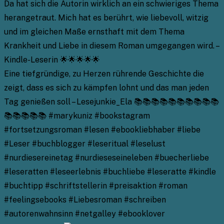
Da hat sich die Autorin wirklich an ein schwieriges Thema
herangetraut. Mich hat es berührt, wie liebevoll, witzig
und im gleichen Maße ernsthaft mit dem Thema
Krankheit und Liebe in diesem Roman umgegangen wird. –
Kindle-Leserin 🌟🌟🌟🌟🌟
Eine tiefgründige, zu Herzen rührende Geschichte die
zeigt, dass es sich zu kämpfen lohnt und das man jeden
Tag genießen soll – Lesejunkie_Ela 📚📚📚📚📚📚📚📚📚📚
📚📚📚📚📚 #marykuniz #bookstagram
#fortsetzungsroman #lesen #ebookliebhaber #liebe
#Leser #buchblogger #leseritual #leselust
#nurdiesereinetag #nurdieseseineleben #buecherliebe
#leseratten #leseerlebnis #buchliebe #leseratte #kindle
#buchtipp #schriftstellerin #preisaktion #roman
#feelingsebooks #Liebesroman #schreiben
#autorenwahnsinn #netgalley #ebooklover