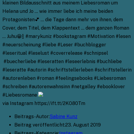
kleinen Bildausschnitt aus meinem Liebesroman um
Helena und Jo … wie immer liebe ich meine beiden
Protagonisten💕 … die Tage dann mehr von ihnen, dem
Cover, dem Titel, dem Klappentext … dem ganzen Roman
… Juhu😁🍾 #marykuniz #bookstagram #Motivation #lesen
#neuerscheinung #liebe #Leser #buchblogger
#leseritual #leselust #coverrelease #schnipsel
#buecherliebe #leseratten #leseerlebnis #buchliebe
#leseratte #autorin #schriftstellerleben #schriftstellerin
#autorenleben #roman #feelingsebooks #Liebesroman
#schreiben #autorenwahnsinn #netgalley #ebooklover
#Liebesromane
via Instagram https://ift.tt/2KO80Tm
Beitrags-Autor:
Sabine Kunz
Beitrag veröffentlicht:
23. August 2019
Beitrags-Kategorie:
Instagram