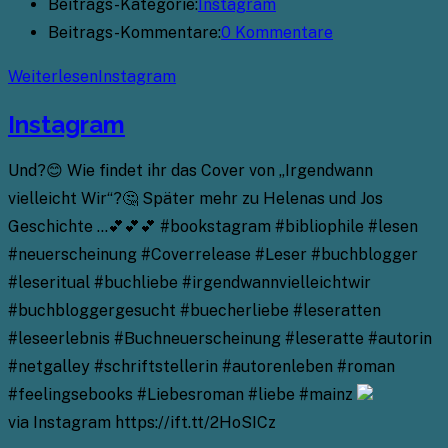
Beitrags-Kategorie:
Instagram
Beitrags-Kommentare:
0 Kommentare
Weiterlesen
Instagram
Instagram
Und?😊 Wie findet ihr das Cover von „Irgendwann
vielleicht Wir“?🤔 Später mehr zu Helenas und Jos
Geschichte …💕💕💕 #bookstagram #bibliophile #lesen
#neuerscheinung #Coverrelease #Leser #buchblogger
#leseritual #buchliebe #irgendwannvielleichtwir
#buchbloggergesucht #buecherliebe #leseratten
#leseerlebnis #Buchneuerscheinung #leseratte #autorin
#netgalley #schriftstellerin #autorenleben #roman
#feelingsebooks #Liebesroman #liebe #mainz
via Instagram https://ift.tt/2HoSICz