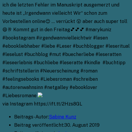
ich die letzten Fehler im Manuskript ausgemerzt und
heute ist „Irgendwann vielleicht Wir“ schon zum
Vorbestellen online😊 … verrückt 😲 aber auch super toll
😄🥂 Kommt gut in den Freitag💕💕💕 #marykuniz
#bookstagram #irgendwannvielleichtwir #lesen
#ebookliebhaber #liebe #Leser #buchblogger #leseritual
#leselust #buchblog #mut #buecherliebe #leseratten
#leseerlebnis #buchliebe #leseratte #kindle #buchtipp
#schriftstellerin #Neuerscheinung #roman
#feelingsebooks #Liebesroman #schreiben
#autorenwahnsinn #netgalley #ebooklover
#Liebesromane
via Instagram https://ift.tt/2Hzs8GL
Beitrags-Autor:
Sabine Kunz
Beitrag veröffentlicht:
30. August 2019