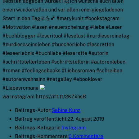
liebsten abgeben würdet?🤔 Ich wünsche euch allen
einen wundervollen und vor allem energiegeladenen
Start in den Tag🌞💪💕 #marykuniz #bookstagram
#Motivation #lesen #neuerscheinung #liebe #Leser
#buchblogger #leseritual #leselust #nurdiesereinetag
#nurdieseseineleben #buecherliebe #leseratten
#leseerlebnis #buchliebe #leseratte #autorin
#schriftstellerleben #schriftstellerin #autorenleben
#roman #feelingsebooks #Liebesroman #schreiben
#autorenwahnsinn #netgalley #ebooklover
#Liebesromane
via Instagram https://ift.tt/2KZxhsB
Beitrags-Autor:
Sabine Kunz
Beitrag veröffentlicht:
22. August 2019
Beitrags-Kategorie:
Instagram
Beitrags-Kommentare:
0 Kommentare