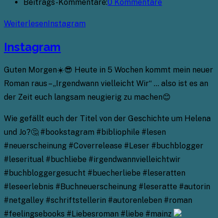
Beitrags-Kommentare:
0 Kommentare
Weiterlesen
Instagram
Instagram
Guten Morgen☀️😎 Heute in 5 Wochen kommt mein neuer
Roman raus – „Irgendwann vielleicht Wir“ … also ist es an
der Zeit euch langsam neugierig zu machen😊
Wie gefällt euch der Titel von der Geschichte um Helena
und Jo?🤔 #bookstagram #bibliophile #lesen
#neuerscheinung #Coverrelease #Leser #buchblogger
#leseritual #buchliebe #irgendwannvielleichtwir
#buchbloggergesucht #buecherliebe #leseratten
#leseerlebnis #Buchneuerscheinung #leseratte #autorin
#netgalley #schriftstellerin #autorenleben #roman
#feelingsebooks #Liebesroman #liebe #mainz