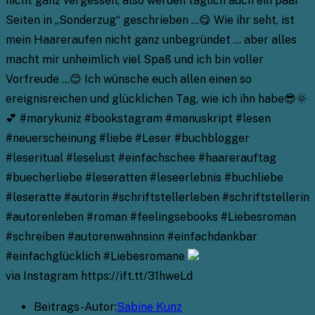
nicht ganz vergessen, also werden täglich auch ein paar
Seiten in „Sonderzug“ geschrieben …😋 Wie ihr seht, ist
mein Haareraufen nicht ganz unbegründet … aber alles
macht mir unheimlich viel Spaß und ich bin voller
Vorfreude …😊 Ich wünsche euch allen einen so
ereignisreichen und glücklichen Tag, wie ich ihn habe😎🌞
💕 #marykuniz #bookstagram #manuskript #lesen
#neuerscheinung #liebe #Leser #buchblogger
#leseritual #leselust #einfachschee #haarerauftag
#buecherliebe #leseratten #leseerlebnis #buchliebe
#leseratte #autorin #schriftstellerleben #schriftstellerin
#autorenleben #roman #feelingsebooks #Liebesroman
#schreiben #autorenwahnsinn #einfachdankbar
#einfachglücklich #Liebesromane
via Instagram https://ift.tt/31hweLd
Beitrags-Autor:
Sabine Kunz