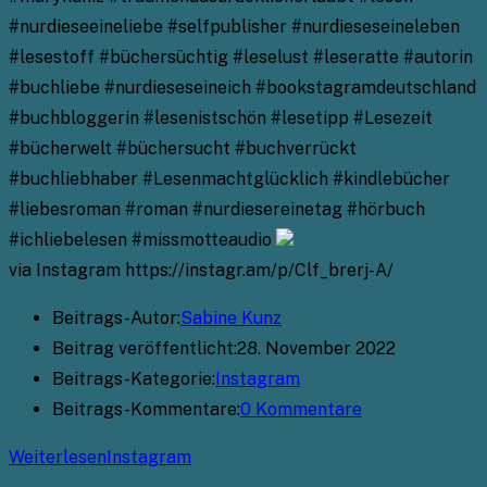
#nurdieseeineliebe #selfpublisher #nurdieseseineleben
#lesestoff #büchersüchtig #leselust #leseratte #autorin
#buchliebe #nurdieseseineich #bookstagramdeutschland
#buchbloggerin #lesenistschön #lesetipp #Lesezeit
#bücherwelt #büchersucht #buchverrückt
#buchliebhaber #Lesenmachtglücklich #kindlebücher
#liebesroman #roman #nurdiesereinetag #hörbuch
#ichliebelesen #missmotteaudio
via Instagram https://instagr.am/p/Clf_brerj-A/
Beitrags-Autor:
Sabine Kunz
Beitrag veröffentlicht:
28. November 2022
Beitrags-Kategorie:
Instagram
Beitrags-Kommentare:
0 Kommentare
Weiterlesen
Instagram