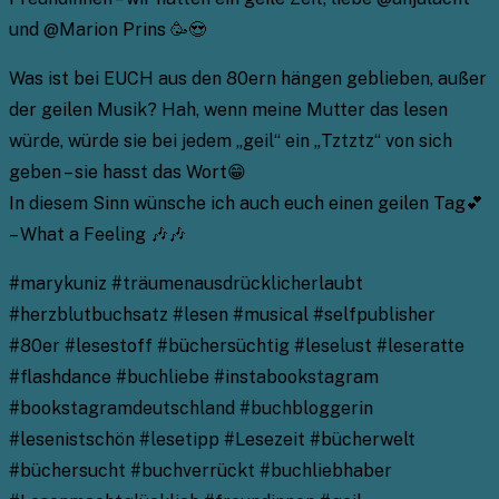
und @Marion Prins 🥳😍
Was ist bei EUCH aus den 80ern hängen geblieben, außer
der geilen Musik? Hah, wenn meine Mutter das lesen
würde, würde sie bei jedem „geil“ ein „Tztztz“ von sich
geben – sie hasst das Wort😁
In diesem Sinn wünsche ich auch euch einen geilen Tag💕
– What a Feeling 🎶🎶
#marykuniz #träumenausdrücklicherlaubt
#herzblutbuchsatz #lesen #musical #selfpublisher
#80er #lesestoff #büchersüchtig #leselust #leseratte
#flashdance #buchliebe #instabookstagram
#bookstagramdeutschland #buchbloggerin
#lesenistschön #lesetipp #Lesezeit #bücherwelt
#büchersucht #buchverrückt #buchliebhaber