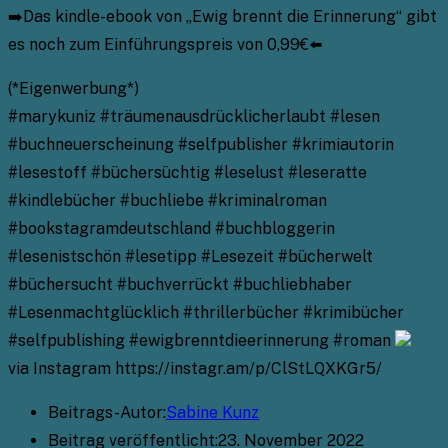
➡️Das kindle-ebook von „Ewig brennt die Erinnerung“ gibt
es noch zum Einführungspreis von 0,99€⬅️
(*Eigenwerbung*)
#marykuniz #träumenausdrücklicherlaubt #lesen
#buchneuerscheinung #selfpublisher #krimiautorin
#lesestoff #büchersüchtig #leselust #leseratte
#kindlebücher #buchliebe #kriminalroman
#bookstagramdeutschland #buchbloggerin
#lesenistschön #lesetipp #Lesezeit #bücherwelt
#büchersucht #buchverrückt #buchliebhaber
#Lesenmachtglücklich #thrillerbücher #krimibücher
#selfpublishing #ewigbrenntdieerinnerung #roman
via Instagram https://instagr.am/p/ClStLQXKGr5/
Beitrags-Autor:
Sabine Kunz
Beitrag veröffentlicht:
23. November 2022