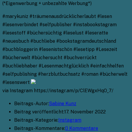
(*Eigenwerbung + unbezahlte Werbung*)
#marykuniz #träumenausdrücklicherlaubt #lesen
#lesenverbindet #selfpublisher #instabookstagram
#lesestoff #büchersüchtig #leselust #leseratte
#neuesbuch #buchliebe #bookstagramdeutschland
#buchbloggerin #lesenistschön #lesetipp #Lesezeit
#bücherwelt #büchersucht #buchverrückt
#buchliebhaber #Lesenmachtglücklich #einfachhelfen
#selfpublishing #herzblutbuchsatz #roman #bücherwelt
#lesenswert
via Instagram https://instagr.am/p/ClEWgxHqO_7/
Beitrags-Autor:
Sabine Kunz
Beitrag veröffentlicht:
17. November 2022
Beitrags-Kategorie:
Instagram
Beitrags-Kommentare:
0 Kommentare