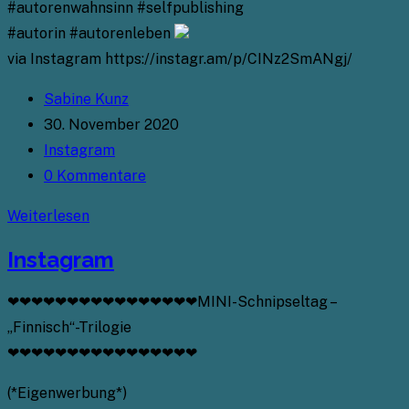
#autorenwahnsinn #selfpublishing
#autorin #autorenleben
via Instagram https://instagr.am/p/CINz2SmANgj/
Beitrags-
Sabine Kunz
Autor:
Beitrag
30. November 2020
veröffentlicht:
Beitrags-
Instagram
Kategorie:
Beitrags-
0 Kommentare
Kommentare:
Instagram
Weiterlesen
Instagram
❤❤❤❤❤❤❤❤❤❤❤❤❤❤❤❤MINI-Schnipseltag –
„Finnisch“-Trilogie
❤❤❤❤❤❤❤❤❤❤❤❤❤❤❤❤
(*Eigenwerbung*)