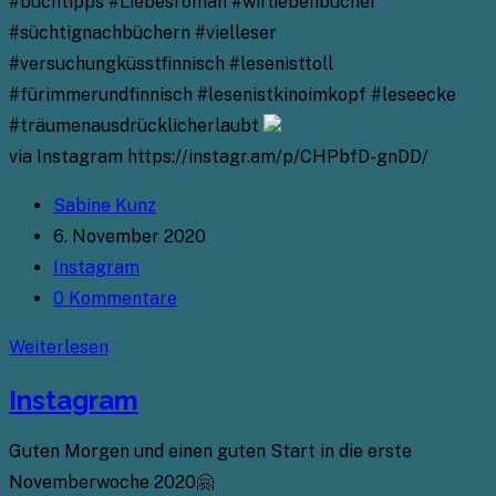
#buchtipps #Liebesroman #wirliebenbücher
#süchtignachbüchern #vielleser
#versuchungküsstfinnisch #lesenisttoll
#fürimmerundfinnisch #lesenistkinoimkopf #leseecke
#träumenausdrücklicherlaubt
via Instagram https://instagr.am/p/CHPbfD-gnDD/
Beitrags-
Sabine Kunz
Autor:
Beitrag
6. November 2020
veröffentlicht:
Beitrags-
Instagram
Kategorie:
Beitrags-
0 Kommentare
Kommentare:
Instagram
Weiterlesen
Instagram
Guten Morgen und einen guten Start in die erste
Novemberwoche 2020🤗