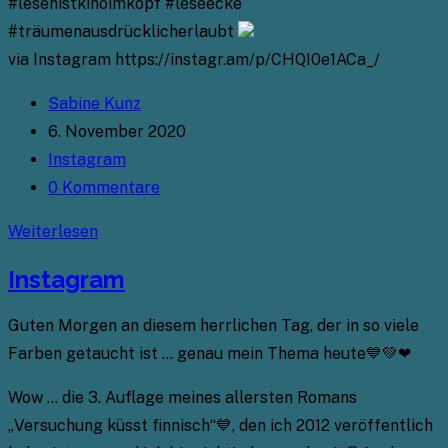
#lesenistkinoimkopf #leseecke
#träumenausdrücklicherlaubt
via Instagram https://instagr.am/p/CHQI0e1ACa_/
Beitrags-
Sabine Kunz
Autor:
Beitrag
6. November 2020
veröffentlicht:
Beitrags-
Instagram
Kategorie:
Beitrags-
0 Kommentare
Kommentare:
Instagram
Weiterlesen
Instagram
Guten Morgen an diesem herrlichen Tag, der in so viele
Farben getaucht ist … genau mein Thema heute💙💚❤
Wow … die 3. Auflage meines allersten Romans
„Versuchung küsst finnisch“💙, den ich 2012 veröffentlich