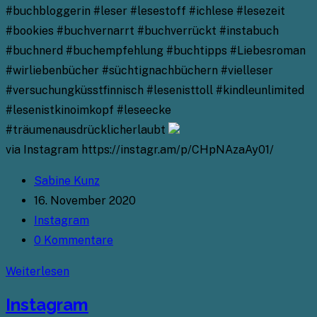
#buchbloggerin #leser #lesestoff #ichlese #lesezeit
#bookies #buchvernarrt #buchverrückt #instabuch
#buchnerd #buchempfehlung #buchtipps #Liebesroman
#wirliebenbücher #süchtignachbüchern #vielleser
#versuchungküsstfinnisch #lesenisttoll #kindleunlimited
#lesenistkinoimkopf #leseecke
#träumenausdrücklicherlaubt
via Instagram https://instagr.am/p/CHpNAzaAy01/
Beitrags-
Sabine Kunz
Autor:
Beitrag
16. November 2020
veröffentlicht:
Beitrags-
Instagram
Kategorie:
Beitrags-
0 Kommentare
Kommentare:
Instagram
Weiterlesen
Instagram