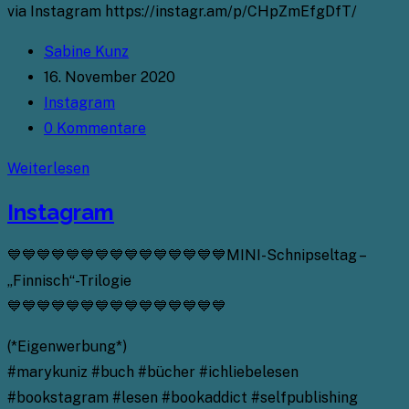
via Instagram https://instagr.am/p/CHpZmEfgDfT/
Beitrags-
Sabine Kunz
Autor:
Beitrag
16. November 2020
veröffentlicht:
Beitrags-
Instagram
Kategorie:
Beitrags-
0 Kommentare
Kommentare:
Instagram
Weiterlesen
Instagram
💙💙💙💙💙💙💙💙💙💙💙💙💙💙💙MINI-Schnipseltag –
„Finnisch“-Trilogie
💙💙💙💙💙💙💙💙💙💙💙💙💙💙💙
(*Eigenwerbung*)
#marykuniz #buch #bücher #ichliebelesen
#bookstagram #lesen #bookaddict #selfpublishing