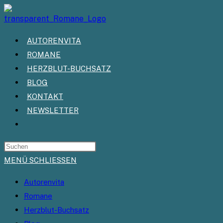
Zum
Inhalt
springen
AUTORENVITA
ROMANE
HERZBLUT-BUCHSATZ
BLOG
KONTAKT
NEWSLETTER
WEBSITE-
SUCHE
UMSCHALTEN
MENÜ
SCHLIESSEN
Autorenvita
Romane
Herzblut-Buchsatz