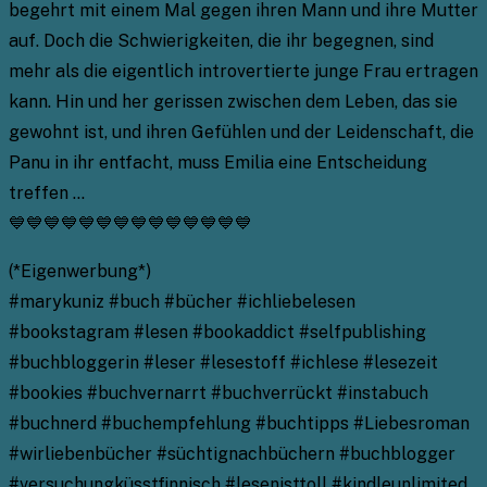
begehrt mit einem Mal gegen ihren Mann und ihre Mutter
auf. Doch die Schwierigkeiten, die ihr begegnen, sind
mehr als die eigentlich introvertierte junge Frau ertragen
kann. Hin und her gerissen zwischen dem Leben, das sie
gewohnt ist, und ihren Gefühlen und der Leidenschaft, die
Panu in ihr entfacht, muss Emilia eine Entscheidung
treffen …
💙💙💙💙💙💙💙💙💙💙💙💙💙💙
(*Eigenwerbung*)
#marykuniz #buch #bücher #ichliebelesen
#bookstagram #lesen #bookaddict #selfpublishing
#buchbloggerin #leser #lesestoff #ichlese #lesezeit
#bookies #buchvernarrt #buchverrückt #instabuch
#buchnerd #buchempfehlung #buchtipps #Liebesroman
#wirliebenbücher #süchtignachbüchern #buchblogger
#versuchungküsstfinnisch #lesenisttoll #kindleunlimited