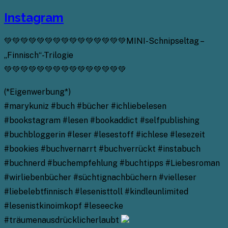
Instagram
💚💚💚💚💚💚💚💚💚💚💚💚💚💚💚MINI-Schnipseltag –
„Finnisch“-Trilogie
💚💚💚💚💚💚💚💚💚💚💚💚💚💚💚
(*Eigenwerbung*)
#marykuniz #buch #bücher #ichliebelesen
#bookstagram #lesen #bookaddict #selfpublishing
#buchbloggerin #leser #lesestoff #ichlese #lesezeit
#bookies #buchvernarrt #buchverrückt #instabuch
#buchnerd #buchempfehlung #buchtipps #Liebesroman
#wirliebenbücher #süchtignachbüchern #vielleser
#liebelebtfinnisch #lesenisttoll #kindleunlimited
#lesenistkinoimkopf #leseecke
#träumenausdrücklicherlaubt