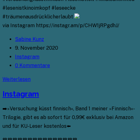
#lesenistkinoimkopf #leseecke
#träumenausdrücklicherlaubt
via Instagram https://instagr.am/p/CHW1jRPgdhJ/
Beitrags-
Sabine Kunz
Autor:
Beitrag
9. November 2020
veröffentlicht:
Beitrags-
Instagram
Kategorie:
Beitrags-
0 Kommentare
Kommentare:
Instagram
Weiterlesen
Instagram
➡️»Versuchung küsst finnisch«, Band 1 meiner »Finnisch«-
Trilogie, gibt es ab sofort für 0,99€ exklusiv bei Amazon
und für KU-Leser kostenlos⬅️
💙💙💙💙💙💙💙💙💙💙💙💙💙💙💙