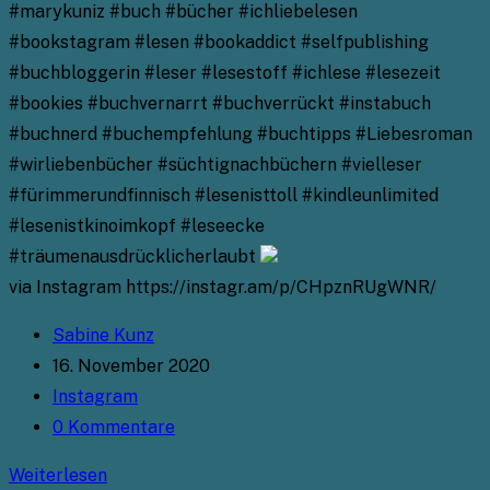
#marykuniz #buch #bücher #ichliebelesen
#bookstagram #lesen #bookaddict #selfpublishing
#buchbloggerin #leser #lesestoff #ichlese #lesezeit
#bookies #buchvernarrt #buchverrückt #instabuch
#buchnerd #buchempfehlung #buchtipps #Liebesroman
#wirliebenbücher #süchtignachbüchern #vielleser
#fürimmerundfinnisch #lesenisttoll #kindleunlimited
#lesenistkinoimkopf #leseecke
#träumenausdrücklicherlaubt
via Instagram https://instagr.am/p/CHpznRUgWNR/
Beitrags-
Sabine Kunz
Autor:
Beitrag
16. November 2020
veröffentlicht:
Beitrags-
Instagram
Kategorie:
Beitrags-
0 Kommentare
Kommentare:
Instagram
Weiterlesen