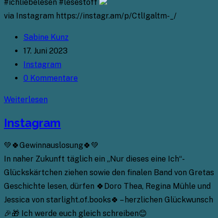
#ichliebelesen #lesestoff
via Instagram https://instagr.am/p/CtlIgaltm-_/
Beitrags-
Sabine Kunz
Autor:
Beitrag
17. Juni 2023
veröffentlicht:
Beitrags-
Instagram
Kategorie:
Beitrags-
0 Kommentare
Kommentare:
Instagram
Weiterlesen
Instagram
💚🍀Gewinnauslosung🍀💚
In naher Zukunft täglich ein „Nur dieses eine Ich“-
Glückskärtchen ziehen sowie den finalen Band von Gretas
Geschichte lesen, dürfen 🍀Doro Thea, Regina Mühle und
Jessica von starlight.of.books🍀 – herzlichen Glückwunsch
🎉🎁 Ich werde euch gleich schreiben😊