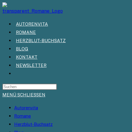
Zum
Inhalt
springen
AUTORENVITA
ROMANE
HERZBLUT-BUCHSATZ
BLOG
KONTAKT
NEWSLETTER
WEBSITE-
SUCHE
UMSCHALTEN
MENÜ
SCHLIESSEN
Autorenvita
Romane
Herzblut-Buchsatz