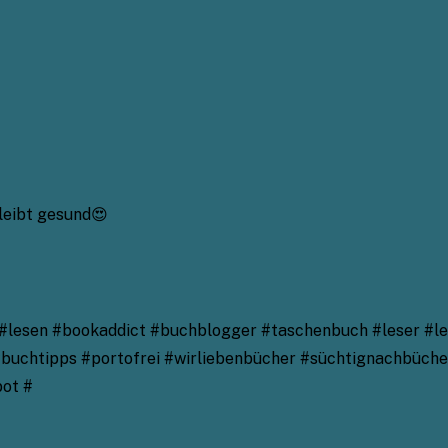
leibt gesund😍
lesen #bookaddict #buchblogger #taschenbuch #leser #les
chtipps #portofrei #wirliebenbücher #süchtignachbüchern
bot #