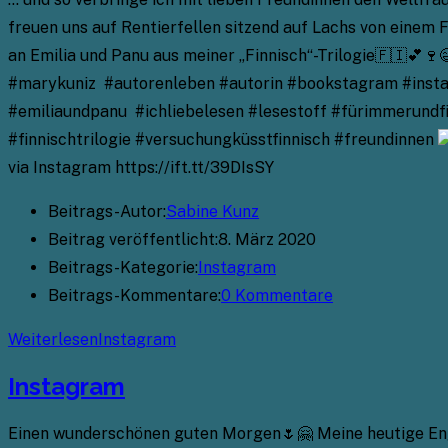
freuen uns auf Rentierfellen sitzend auf Lachs von einem 
an Emilia und Panu aus meiner „Finnisch“-Trilogie🇫🇮💕
#marykuniz #autorenleben #autorin #bookstagram #instab
#emiliaundpanu #ichliebelesen #lesestoff #fürimmerundf
#finnischtrilogie #versuchungküsstfinnisch #freundinnen
via Instagram https://ift.tt/39DIsSY
Beitrags-Autor:
Sabine Kunz
Beitrag veröffentlicht:
8. März 2020
Beitrags-Kategorie:
Instagram
Beitrags-Kommentare:
0 Kommentare
Weiterlesen
Instagram
Instagram
Einen wunderschönen guten Morgen🌷🤗 Meine heutige Engel