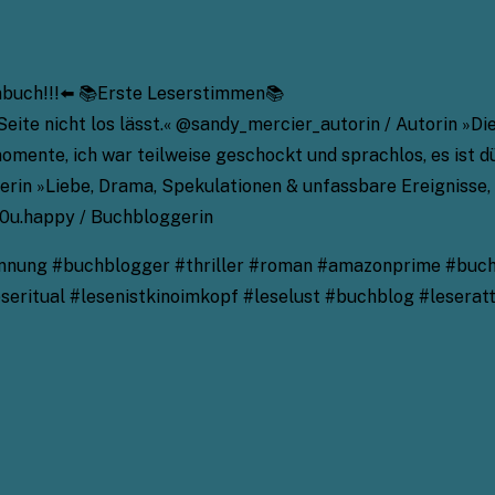
enbuch!!!⬅️ 📚Erste Leserstimmen📚
 Seite nicht los lässt.« @sandy_mercier_autorin / Autorin »Di
mente, ich war teilweise geschockt und sprachlos, es ist d
erin »Liebe, Drama, Spekulationen & unfassbare Ereignisse,
y0u.happy / Buchbloggerin
nung #buchblogger #thriller #roman #amazonprime #buchli
eritual #lesenistkinoimkopf #leselust #buchblog #leseratt