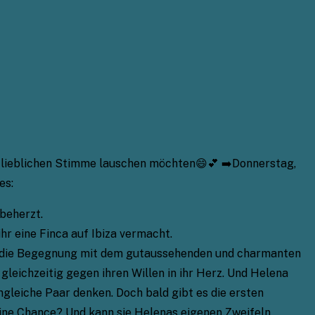
er lieblichen Stimme lauschen möchten😄💕 ➡️Donnerstag,
es:
 beherzt.
ihr eine Finca auf Ibiza vermacht.
gt die Begegnung mit dem gutaussehenden und charmanten
 gleichzeitig gegen ihren Willen in ihr Herz. Und Helena
ungleiche Paar denken. Doch bald gibt es die ersten
ine Chance? Und kann sie Helenas eigenen Zweifeln