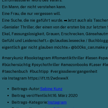
Ein unfassbarer Mord des Vaters.
Ein Mann, der nicht verstehen kann.
Eine Frau, die nur vergessen will.
Eine Suche, die nie geführt wurde. ➡️Jetzt auch als Tasch
»Genialer Thriller, der einen von der ersten bis zur letzten
Ekel, Fassungslosigkeit, Grauen, Erschrecken, Gänsehautmo
Gefühl und Leidenschaft.« @claudias.leseecke / Buchblogg
eigentlich gar nicht glauben möchte.« @b00ks_can.make.
#marykuniz #bookstagram #Romantikthriller #lesen #span
#büchersüchtig #psychothriller #amazonbooks #Leser #les
#taschenbuch #buchtipp #vergissdievergangenheit
via Instagram https://ift.tt/2wdxwwX
Beitrags-Autor:
Sabine Kunz
Beitrag veröffentlicht:
16. März 2020
Beitrags-Kategorie:
Instagram