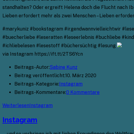
standhalten? Oder ergreift Helena doch die Flucht nach Ib
Lieben erfordert mehr als zwei Menschen – Lieben erforde
#marykuniz #bookstagram #irgendwannvielleichtwir #lesen
#buecherliebe #leseratten #leseerlebnis #buchliebe #ki
#ichliebelesen #lesestoff #büchersüchtig #lesung
via Instagram https://ift.tt/2TS6Ycn
Beitrags-Autor:
Sabine Kunz
Beitrag veröffentlicht:
10. März 2020
Beitrags-Kategorie:
Instagram
Beitrags-Kommentare:
0 Kommentare
Weiterlesen
Instagram
Instagram
… und so verbringe ich mit lieben Freundinnen den Weltfra