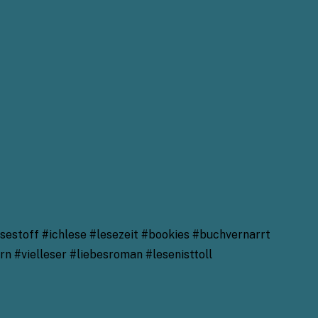
estoff #ichlese #lesezeit #bookies #buchvernarrt
 #vielleser #liebesroman #lesenisttoll