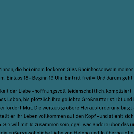
r*innen, die bei einem leckeren Glas Rheinhessenwein mein
 Einlass 18 – Beginn 19 Uhr. Eintritt frei!⬅️ Und darum geht 
t der Liebe – hoffnungsvoll, leidenschaftlich, kompliziert,
es Leben, bis plötzlich ihre geliebte Großmutter stirbt und 
n, erfordert Mut. Die weitaus größere Herausforderung bir
tellt er ihr Leben vollkommen auf den Kopf – und stiehlt sich
n. Sie will mit Jo zusammen sein, egal, was andere über das 
 die außergewöhnliche Liebe von Helena und Jo überhaupt e