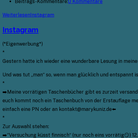
Beitrags-Kommentare:
0 Kommentare
Weiterlesen
Instagram
Instagram
(*Eigenwerbung*)
*
Gestern hatte ich wieder eine wunderbare Lesung in meine
Und was tut „man“ so, wenn man glücklich und entspannt i
*
➡️Meine vorrätigen Taschenbücher gibt es zurzeit versandk
euch kommt noch ein Taschenbuch von der Erstauflage mein
einfach eine PN oder an kontakt@marykuniz.de⬅️
*
Zur Auswahl stehen:
➡️“Versuchung küsst finnisch“ (nur noch eins vorrätig😏) 12