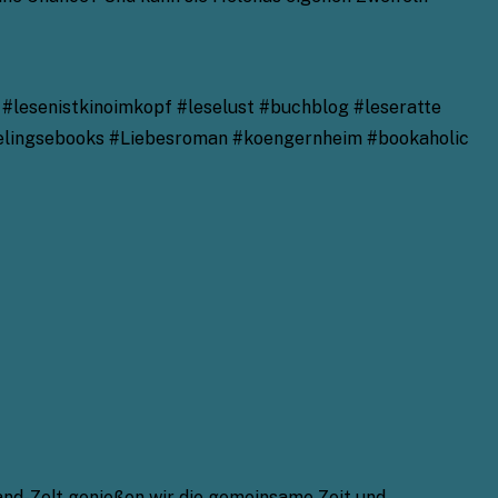
#lesenistkinoimkopf #leselust #buchblog #leseratte
feelingsebooks #Liebesroman #koengernheim #bookaholic
land-Zelt genießen wir die gemeinsame Zeit und