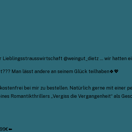
r Lieblingsstrausswirtschaft @weingut_dietz … wir hatten e
st??? Man lässt andere an seinem Glück teilhaben🍀💖
ostenfrei bei mir zu bestellen. Natürlich gerne mit einer 
es Romantikthrillers „Vergiss die Vergangenheit“ als Gesch
,99€⬅️