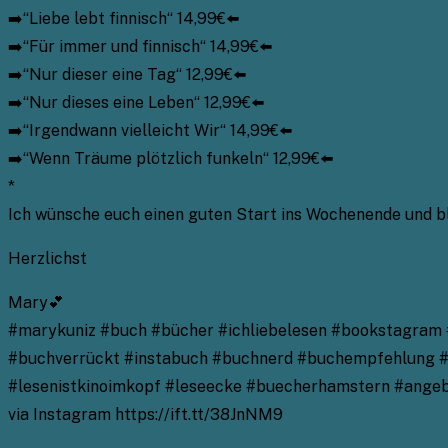
➡️“Liebe lebt finnisch“ 14,99€⬅️
➡️“Für immer und finnisch“ 14,99€⬅️
➡️“Nur dieser eine Tag“ 12,99€⬅️
➡️“Nur dieses eine Leben“ 12,99€⬅️
➡️“Irgendwann vielleicht Wir“ 14,99€⬅️
➡️“Wenn Träume plötzlich funkeln“ 12,99€⬅️
*
Ich wünsche euch einen guten Start ins Wochenende und b
Herzlichst
Mary💕
#marykuniz #buch #bücher #ichliebelesen #bookstagram #
#buchverrückt #instabuch #buchnerd #buchempfehlung #bu
#lesenistkinoimkopf #leseecke #buecherhamstern #ange
via Instagram https://ift.tt/38JnNM9