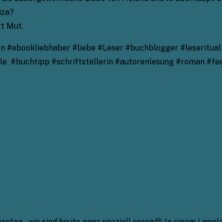
iza?
rt Mut.
 #ebookliebhaber #liebe #Leser #buchblogger #leseritual 
ndle #buchtipp #schriftstellerin #autorenlesung #roman #
uentag – wir sind heute ganz speziell essen😍 In einem Lapp