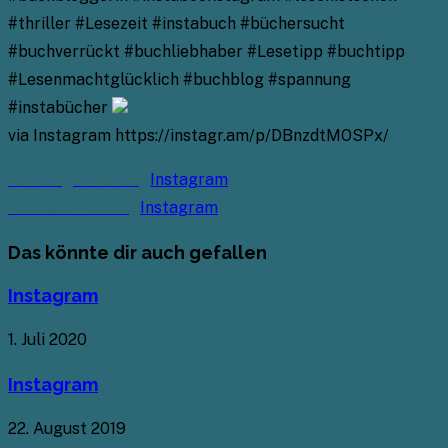
#thriller #Lesezeit #instabuch #büchersucht
#buchverrückt #buchliebhaber #Lesetipp #buchtipp
#Lesenmachtglücklich #buchblog #spannung
#instabücher
via Instagram https://instagr.am/p/DBnzdtMOSPx/
Weitere
Vorheriger Beitrag
Instagram
Artikel
Nächster Beitrag
Instagram
ansehen
Das könnte dir auch gefallen
Instagram
1. Juli 2020
Instagram
22. August 2019