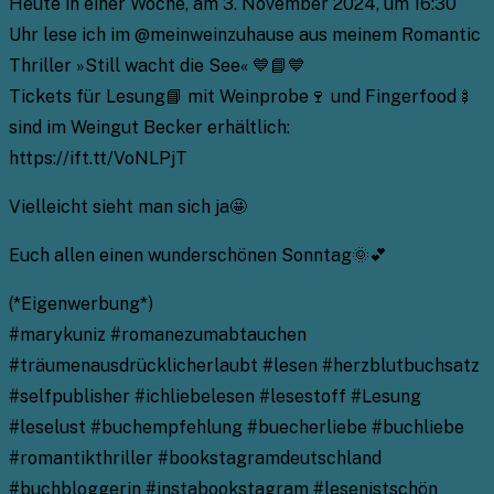
Heute in einer Woche, am 3. November 2024, um 16:30
Uhr lese ich im @meinweinzuhause aus meinem Romantic
Thriller »Still wacht die See« 💙📘💙
Tickets für Lesung📘 mit Weinprobe🍷 und Fingerfood🍢
sind im Weingut Becker erhältlich:
https://ift.tt/VoNLPjT
Vielleicht sieht man sich ja🤩
Euch allen einen wunderschönen Sonntag🌞💕
(*Eigenwerbung*)
#marykuniz #romanezumabtauchen
#träumenausdrücklicherlaubt #lesen #herzblutbuchsatz
#selfpublisher #ichliebelesen #lesestoff #Lesung
#leselust #buchempfehlung #buecherliebe #buchliebe
#romantikthriller #bookstagramdeutschland
#buchbloggerin #instabookstagram #lesenistschön