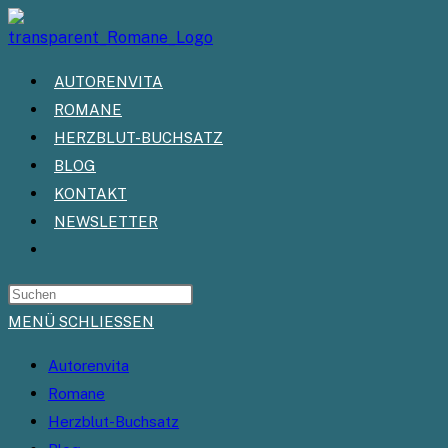
Zum
Inhalt
springen
AUTORENVITA
ROMANE
HERZBLUT-BUCHSATZ
BLOG
KONTAKT
NEWSLETTER
WEBSITE-
SUCHE
UMSCHALTEN
MENÜ
SCHLIESSEN
Autorenvita
Romane
Herzblut-Buchsatz