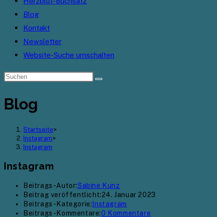
Herzblut-Buchsatz
Blog
Kontakt
Newsletter
Website-Suche umschalten
Blog
Startseite
>
Instagram
>
Instagram
Instagram
Beitrags-Autor:
Sabine Kunz
Beitrag veröffentlicht:
24. Januar 2023
Beitrags-Kategorie:
Instagram
Beitrags-Kommentare:
0 Kommentare