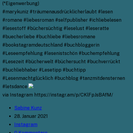
(*Eigenwerbung)
#marykuniz #träumenausdrücklicherlaubt #lesen
#romane #liebesroman #selfpublisher #ichliebelesen
#lesestoff #büchersüchtig #leselust #leseratte
#buecherliebe #buchliebe #liebesromane
#bookstagramdeutschland #buchbloggerin
#Leseempfehlung #lesenistschön #buchempfehlung
#Lesezeit #bücherwelt #büchersucht #buchverrückt
#buchliebhaber #Lesetipp #buchtipp
#Lesenmachtglücklich #buchblog #tanzmitdensternen
#letsdance
via Instagram https://instagr.am/p/CKlFpJsBAfM/
Beitrags-
Sabine Kunz
Autor:
Beitrag
28. Januar 2021
veröffentlicht:
Beitrags-
Instagram
Kategorie:
Beitrags-
0 Kommentare