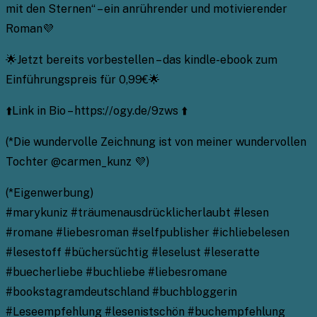
mit den Sternen“ – ein anrührender und motivierender
Roman💜
🌟Jetzt bereits vorbestellen – das kindle-ebook zum
Einführungspreis für 0,99€🌟
⬆️Link in Bio – https://ogy.de/9zws ⬆️
(*Die wundervolle Zeichnung ist von meiner wundervollen
Tochter @carmen_kunz 💜)
(*Eigenwerbung)
#marykuniz #träumenausdrücklicherlaubt #lesen
#romane #liebesroman #selfpublisher #ichliebelesen
#lesestoff #büchersüchtig #leselust #leseratte
#buecherliebe #buchliebe #liebesromane
#bookstagramdeutschland #buchbloggerin
#Leseempfehlung #lesenistschön #buchempfehlung