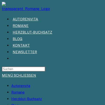
Zum
Inhalt
springen
AUTORENVITA
ROMANE
HERZBLUT-BUCHSATZ
BLOG
KONTAKT
NEWSLETTER
WEBSITE-
SUCHE
UMSCHALTEN
MENÜ
SCHLIESSEN
Autorenvita
Romane
Herzblut-Buchsatz