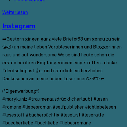
Kommentare:
Instagram
Weiterlesen
Instagram
➡️Gestern gingen ganz viele Briefe(63 um genau zu sein
🤤😄) an meine lieben Vorableserinnen und Bloggerinnen
raus und auf wundersame Weise sind heute schon die
ersten bei ihren Empfängerinnen eingetroffen – danke
#deutschepost 👍… und natürlich ein herzliches
Dankeschön an meine lieben Leserinnen💜💜💜⬅️
(*Eigenwerbung*)
#marykuniz #träumenausdrücklicherlaubt #lesen
#romane #liebesroman #selfpublisher #ichliebelesen
#lesestoff #büchersüchtig #leselust #leseratte
#buecherliebe #buchliebe #liebesromane