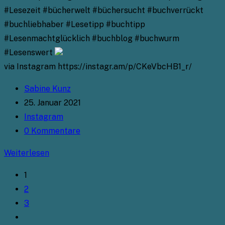
#Lesezeit #bücherwelt #büchersucht #buchverrückt
#buchliebhaber #Lesetipp #buchtipp
#Lesenmachtglücklich #buchblog #buchwurm
#Lesenswert
via Instagram https://instagr.am/p/CKeVbcHB1_r/
Beitrags-
Sabine Kunz
Autor:
Beitrag
25. Januar 2021
veröffentlicht:
Beitrags-
Instagram
Kategorie:
Beitrags-
0 Kommentare
Kommentare:
Instagram
Weiterlesen
1
2
3
Gehe