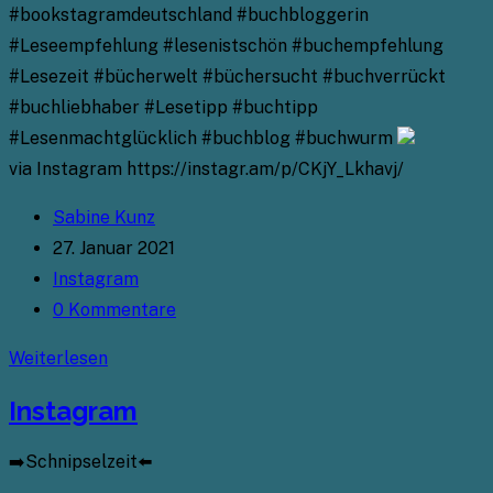
#bookstagramdeutschland #buchbloggerin
#Leseempfehlung #lesenistschön #buchempfehlung
#Lesezeit #bücherwelt #büchersucht #buchverrückt
#buchliebhaber #Lesetipp #buchtipp
#Lesenmachtglücklich #buchblog #buchwurm
via Instagram https://instagr.am/p/CKjY_Lkhavj/
Beitrags-
Sabine Kunz
Autor:
Beitrag
27. Januar 2021
veröffentlicht:
Beitrags-
Instagram
Kategorie:
Beitrags-
0 Kommentare
Kommentare:
Instagram
Weiterlesen
Instagram
➡️Schnipselzeit⬅️