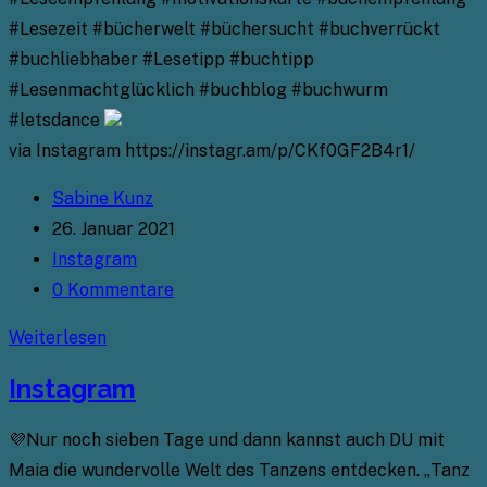
#Lesezeit #bücherwelt #büchersucht #buchverrückt
#buchliebhaber #Lesetipp #buchtipp
#Lesenmachtglücklich #buchblog #buchwurm
#letsdance
via Instagram https://instagr.am/p/CKf0GF2B4r1/
Beitrags-
Sabine Kunz
Autor:
Beitrag
26. Januar 2021
veröffentlicht:
Beitrags-
Instagram
Kategorie:
Beitrags-
0 Kommentare
Kommentare:
Instagram
Weiterlesen
Instagram
💜Nur noch sieben Tage und dann kannst auch DU mit
Maia die wundervolle Welt des Tanzens entdecken. „Tanz