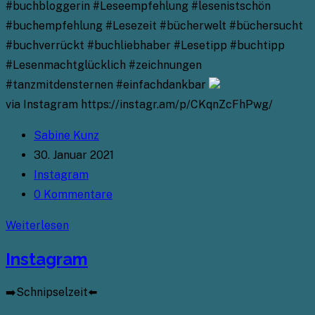
#buchbloggerin #Leseempfehlung #lesenistschön
#buchempfehlung #Lesezeit #bücherwelt #büchersucht
#buchverrückt #buchliebhaber #Lesetipp #buchtipp
#Lesenmachtglücklich #zeichnungen
#tanzmitdensternen #einfachdankbar
via Instagram https://instagr.am/p/CKqnZcFhPwg/
Beitrags-
Sabine Kunz
Autor:
Beitrag
30. Januar 2021
veröffentlicht:
Beitrags-
Instagram
Kategorie:
Beitrags-
0 Kommentare
Kommentare:
Instagram
Weiterlesen
Instagram
➡️Schnipselzeit⬅️