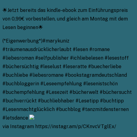
🌟Jetzt bereits das kindle-ebook zum Einführungspreis
von 0,99€ vorbestellen, und gleich am Montag mit dem
Lesen beginnen🌟
(*Eigenwerbung*)#marykuniz
#träumenausdrücklicherlaubt #lesen #romane
#liebesroman #selfpublisher #ichliebelesen #lesestoff
#büchersüchtig #leselust #leseratte #buecherliebe
#buchliebe #liebesromane #bookstagramdeutschland
#buchbloggerin #Leseempfehlung #lesenistschön
#buchempfehlung #Lesezeit #bücherwelt #büchersucht
#buchverrückt #buchliebhaber #Lesetipp #buchtipp
#Lesenmachtglücklich #buchblog #tanzmitdensternen
#letsdance
via Instagram https://instagr.am/p/CKnvcVTglEx/