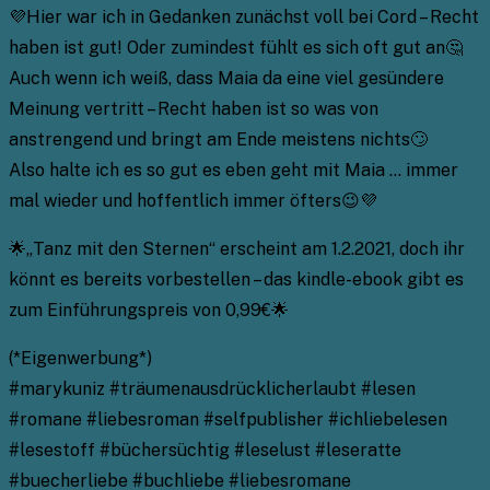
💜Hier war ich in Gedanken zunächst voll bei Cord – Recht
haben ist gut! Oder zumindest fühlt es sich oft gut an🤔
Auch wenn ich weiß, dass Maia da eine viel gesündere
Meinung vertritt – Recht haben ist so was von
anstrengend und bringt am Ende meistens nichts🙄
Also halte ich es so gut es eben geht mit Maia … immer
mal wieder und hoffentlich immer öfters😉💜
🌟„Tanz mit den Sternen“ erscheint am 1.2.2021, doch ihr
könnt es bereits vorbestellen – das kindle-ebook gibt es
zum Einführungspreis von 0,99€🌟
(*Eigenwerbung*)
#marykuniz #träumenausdrücklicherlaubt #lesen
#romane #liebesroman #selfpublisher #ichliebelesen
#lesestoff #büchersüchtig #leselust #leseratte
#buecherliebe #buchliebe #liebesromane