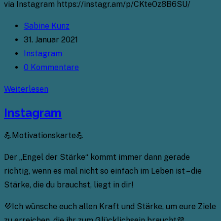
via Instagram https://instagr.am/p/CKteOz8B6SU/
Beitrags-
Sabine Kunz
Autor:
Beitrag
31. Januar 2021
veröffentlicht:
Beitrags-
Instagram
Kategorie:
Beitrags-
0 Kommentare
Kommentare:
Instagram
Weiterlesen
Instagram
💪Motivationskarte💪
Der „Engel der Stärke“ kommt immer dann gerade
richtig, wenn es mal nicht so einfach im Leben ist – die
Stärke, die du brauchst, liegt in dir!
💜Ich wünsche euch allen Kraft und Stärke, um eure Ziele
zu erreichen, die ihr zum Glücklichsein braucht💜