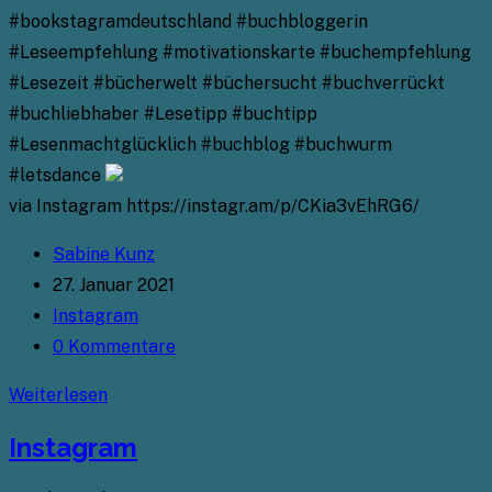
#bookstagramdeutschland #buchbloggerin
#Leseempfehlung #motivationskarte #buchempfehlung
#Lesezeit #bücherwelt #büchersucht #buchverrückt
#buchliebhaber #Lesetipp #buchtipp
#Lesenmachtglücklich #buchblog #buchwurm
#letsdance
via Instagram https://instagr.am/p/CKia3vEhRG6/
Beitrags-
Sabine Kunz
Autor:
Beitrag
27. Januar 2021
veröffentlicht:
Beitrags-
Instagram
Kategorie:
Beitrags-
0 Kommentare
Kommentare:
Instagram
Weiterlesen
Instagram