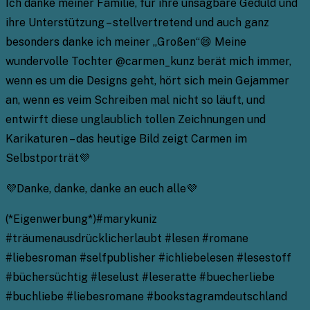
Ich danke meiner Familie, für ihre unsagbare Geduld und
ihre Unterstützung – stellvertretend und auch ganz
besonders danke ich meiner „Großen“😄 Meine
wundervolle Tochter @carmen_kunz berät mich immer,
wenn es um die Designs geht, hört sich mein Gejammer
an, wenn es veim Schreiben mal nicht so läuft, und
entwirft diese unglaublich tollen Zeichnungen und
Karikaturen – das heutige Bild zeigt Carmen im
Selbstporträt💜
💜Danke, danke, danke an euch alle💜
(*Eigenwerbung*)#marykuniz
#träumenausdrücklicherlaubt #lesen #romane
#liebesroman #selfpublisher #ichliebelesen #lesestoff
#büchersüchtig #leselust #leseratte #buecherliebe
#buchliebe #liebesromane #bookstagramdeutschland