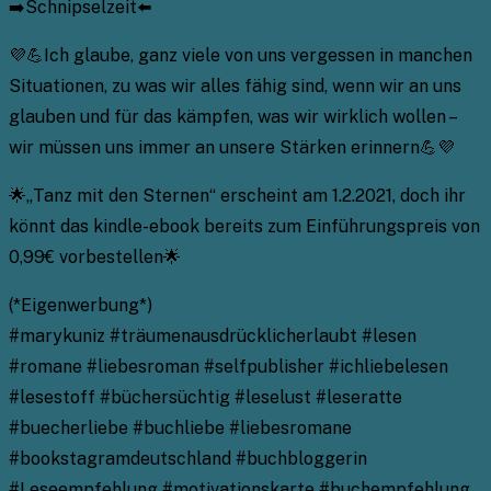
➡️Schnipselzeit⬅️
💜💪Ich glaube, ganz viele von uns vergessen in manchen
Situationen, zu was wir alles fähig sind, wenn wir an uns
glauben und für das kämpfen, was wir wirklich wollen –
wir müssen uns immer an unsere Stärken erinnern💪💜
🌟„Tanz mit den Sternen“ erscheint am 1.2.2021, doch ihr
könnt das kindle-ebook bereits zum Einführungspreis von
0,99€ vorbestellen🌟
(*Eigenwerbung*)
#marykuniz #träumenausdrücklicherlaubt #lesen
#romane #liebesroman #selfpublisher #ichliebelesen
#lesestoff #büchersüchtig #leselust #leseratte
#buecherliebe #buchliebe #liebesromane
#bookstagramdeutschland #buchbloggerin
#Leseempfehlung #motivationskarte #buchempfehlung