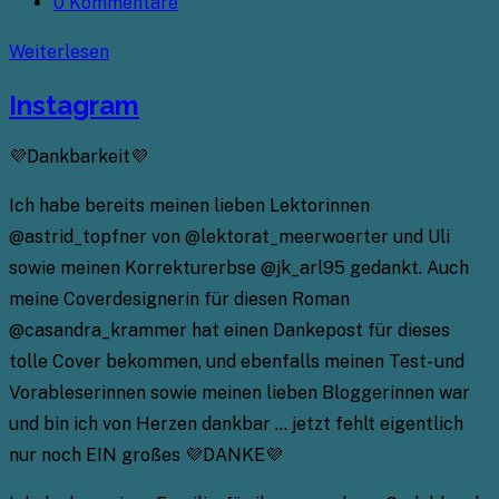
Kategorie:
Beitrags-
0 Kommentare
Kommentare:
Instagram
Weiterlesen
Instagram
💜Dankbarkeit💜
Ich habe bereits meinen lieben Lektorinnen
@astrid_topfner von @lektorat_meerwoerter und Uli
sowie meinen Korrekturerbse @jk_arl95 gedankt. Auch
meine Coverdesignerin für diesen Roman
@casandra_krammer hat einen Dankepost für dieses
tolle Cover bekommen, und ebenfalls meinen Test- und
Vorableserinnen sowie meinen lieben Bloggerinnen war
und bin ich von Herzen dankbar … jetzt fehlt eigentlich
nur noch EIN großes 💜DANKE💜