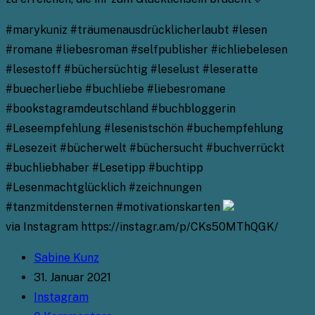
#marykuniz #träumenausdrücklicherlaubt #lesen
#romane #liebesroman #selfpublisher #ichliebelesen
#lesestoff #büchersüchtig #leselust #leseratte
#buecherliebe #buchliebe #liebesromane
#bookstagramdeutschland #buchbloggerin
#Leseempfehlung #lesenistschön #buchempfehlung
#Lesezeit #bücherwelt #büchersucht #buchverrückt
#buchliebhaber #Lesetipp #buchtipp
#Lesenmachtglücklich #zeichnungen
#tanzmitdensternen #motivationskarten
via Instagram https://instagr.am/p/CKs50MThQGK/
Beitrags-
Sabine Kunz
Autor:
Beitrag
31. Januar 2021
veröffentlicht:
Beitrags-
Instagram