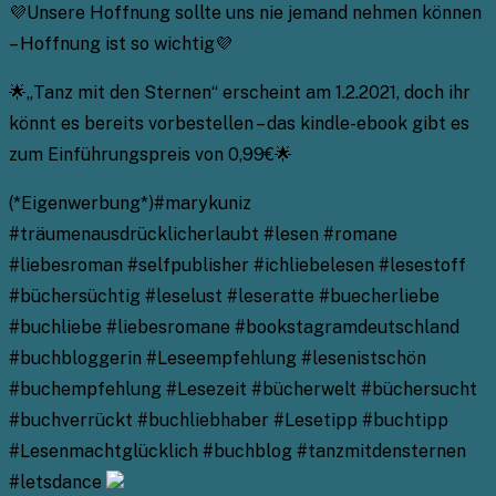
💜Unsere Hoffnung sollte uns nie jemand nehmen können
– Hoffnung ist so wichtig💜
🌟„Tanz mit den Sternen“ erscheint am 1.2.2021, doch ihr
könnt es bereits vorbestellen – das kindle-ebook gibt es
zum Einführungspreis von 0,99€🌟
(*Eigenwerbung*)#marykuniz
#träumenausdrücklicherlaubt #lesen #romane
#liebesroman #selfpublisher #ichliebelesen #lesestoff
#büchersüchtig #leselust #leseratte #buecherliebe
#buchliebe #liebesromane #bookstagramdeutschland
#buchbloggerin #Leseempfehlung #lesenistschön
#buchempfehlung #Lesezeit #bücherwelt #büchersucht
#buchverrückt #buchliebhaber #Lesetipp #buchtipp
#Lesenmachtglücklich #buchblog #tanzmitdensternen
#letsdance