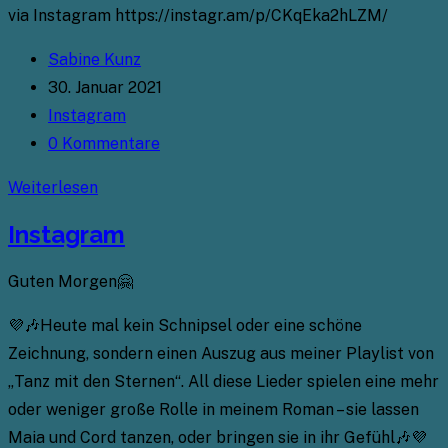
via Instagram https://instagr.am/p/CKqEka2hLZM/
Beitrags-
Sabine Kunz
Autor:
Beitrag
30. Januar 2021
veröffentlicht:
Beitrags-
Instagram
Kategorie:
Beitrags-
0 Kommentare
Kommentare:
Instagram
Weiterlesen
Instagram
Guten Morgen🤗
💜🎶Heute mal kein Schnipsel oder eine schöne
Zeichnung, sondern einen Auszug aus meiner Playlist von
„Tanz mit den Sternen“. All diese Lieder spielen eine mehr
oder weniger große Rolle in meinem Roman – sie lassen
Maia und Cord tanzen, oder bringen sie in ihr Gefühl🎶💜