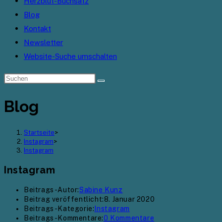
Herzblut-Buchsatz
Blog
Kontakt
Newsletter
Website-Suche umschalten
Blog
Startseite
>
Instagram
>
Instagram
Instagram
Beitrags-Autor:
Sabine Kunz
Beitrag veröffentlicht:
8. Januar 2020
Beitrags-Kategorie:
Instagram
Beitrags-Kommentare:
0 Kommentare