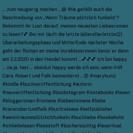
… zum neugierig machen …😄 Wie gefällt euch die
Beschreibung von „Wenn Träume plötzlich funkeln“?
Bekommt ihr Lust darauf, meinen neuesten Liebesroman
zu lesen?💕 Bei mir läuft die letzte (allerallerletzte😉)
Überarbeitungsphase und Mitte/Ende nächster Woche
geht der Roman an meine Vorableserinnen bevor er dann
am 2.2.2020 in den Handel kommt …💕💕💕 Ich bin happy
… na ja, fast … absolut happy werde ich sein, wenn IHR
Cara, Robert und Falk kennenlernt …😍 #marykuniz
#kindle #buchveröffentlichung #autorin
#neuveröffentlichung #bookstagram #instabooks #lesen
#bloggerinnen #romane #liebesromane #liebe
#cararobertundfalk #buchrelease #selfpublisher
#wennträumeplötzlichfunkeln #buchliebe #bookaholic
#ichliebelesen #lesestoff #büchersüchtig #leseritual