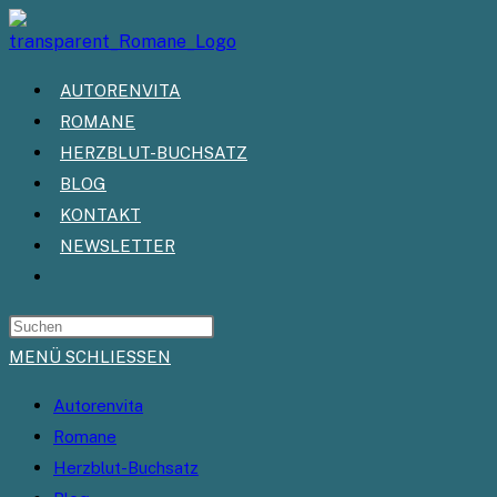
Zum
Inhalt
springen
AUTORENVITA
ROMANE
HERZBLUT-BUCHSATZ
BLOG
KONTAKT
NEWSLETTER
WEBSITE-
SUCHE
UMSCHALTEN
MENÜ
SCHLIESSEN
Autorenvita
Romane
Herzblut-Buchsatz