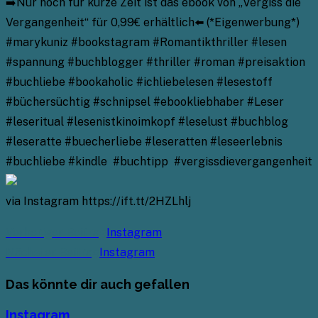
➡️Nur noch für kurze Zeit ist das ebook von „Vergiss die
Vergangenheit“ für 0,99€ erhältlich⬅️ (*Eigenwerbung*)
#marykuniz #bookstagram #Romantikthriller #lesen
#spannung #buchblogger #thriller #roman #preisaktion
#buchliebe #bookaholic #ichliebelesen #lesestoff
#büchersüchtig #schnipsel #ebookliebhaber #Leser
#leseritual #lesenistkinoimkopf #leselust #buchblog
#leseratte #buecherliebe #leseratten #leseerlebnis
#buchliebe #kindle #buchtipp #vergissdievergangenheit
via Instagram https://ift.tt/2HZLhlj
Weitere
Vorheriger Beitrag
Instagram
Artikel
Nächster Beitrag
Instagram
ansehen
Das könnte dir auch gefallen
Instagram