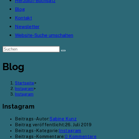
Herzblut-Buchsatz
Blog
Kontakt
Newsletter
Website-Suche umschalten
Blog
Startseite
>
Instagram
>
Instagram
Instagram
Beitrags-Autor:
Sabine Kunz
Beitrag veröffentlicht:
26. Juli 2019
Beitrags-Kategorie:
Instagram
Beitrags-Kommentare:
0 Kommentare