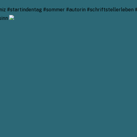
z #startindentag #sommer #autorin #schriftstellerleben 
sinn