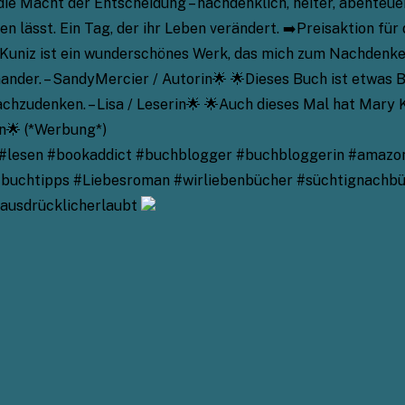
 Macht der Entscheidung – nachdenklich, heiter, abenteuerl
ken lässt. Ein Tag, der ihr Leben verändert. ➡️Preisaktion f
 Kuniz ist ein wunderschönes Werk, das mich zum Nachdenke
nder. – SandyMercier / Autorin🌟 🌟Dieses Buch ist etwas B
hzudenken. – Lisa / Leserin🌟 🌟Auch dieses Mal hat Mary 
rin🌟 (*Werbung*)
lesen #bookaddict #buchblogger #buchbloggerin #amazon #
chtipps #Liebesroman #wirliebenbücher #süchtignachbüche
ausdrücklicherlaubt