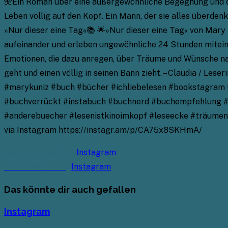
🌺Ein Roman über eine außergewöhnliche Begegnung und die
Leben völlig auf den Kopf. Ein Mann, der sie alles überden
»Nur dieser eine Tag«📚 🌟»Nur dieser eine Tag« von Mary
aufeinander und erleben ungewöhnliche 24 Stunden miteina
Emotionen, die dazu anregen, über Träume und Wünsche nac
geht und einen völlig in seinen Bann zieht. – Claudia / Lese
#marykuniz #buch #bücher #ichliebelesen #bookstagram #
#buchverrückt #instabuch #buchnerd #buchempfehlung #bu
#anderebuecher #lesenistkinoimkopf #leseecke #träumen
via Instagram https://instagr.am/p/CA75x8SKHmA/
Weitere
Vorheriger Beitrag
Instagram
Artikel
Nächster Beitrag
Instagram
ansehen
Das könnte dir auch gefallen
Instagram