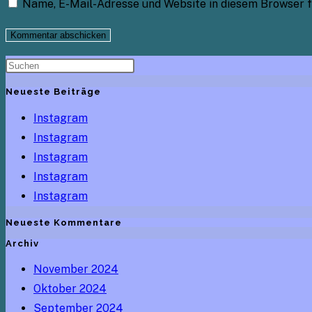
Name, E-Mail-Adresse und Website in diesem Browser 
Benutzernamen
Mail-
Website-
zum
Adresse
URL
Kommentieren
zum
ein
ein
Kommentieren
(optional)
ein
Neueste Beiträge
Instagram
Instagram
Instagram
Instagram
Instagram
Neueste Kommentare
Archiv
November 2024
Oktober 2024
September 2024