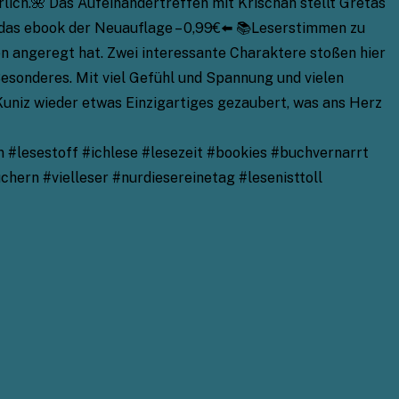
ich.🌺 Das Aufeinandertreffen mit Krischan stellt Gretas
ür das ebook der Neuauflage – 0,99€⬅️ 📚Leserstimmen zu
n angeregt hat. Zwei interessante Charaktere stoßen hier
esonderes. Mit viel Gefühl und Spannung und vielen
Kuniz wieder etwas Einzigartiges gezaubert, was ans Herz
lesestoff #ichlese #lesezeit #bookies #buchvernarrt
rn #vielleser #nurdiesereinetag #lesenisttoll