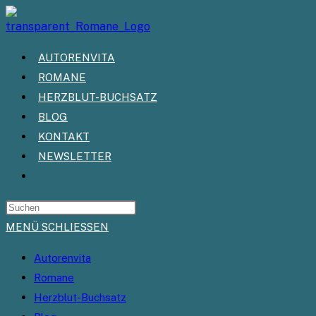
Zum
Inhalt
springen
AUTORENVITA
ROMANE
HERZBLUT-BUCHSATZ
BLOG
KONTAKT
NEWSLETTER
WEBSITE-
SUCHE
UMSCHALTEN
MENÜ
SCHLIESSEN
Autorenvita
Romane
Herzblut-Buchsatz