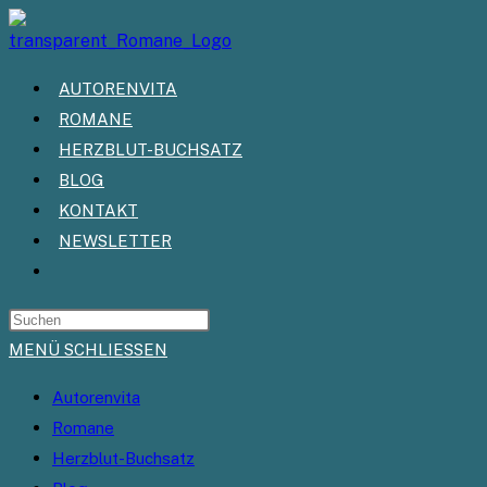
Zum
Inhalt
springen
AUTORENVITA
ROMANE
HERZBLUT-BUCHSATZ
BLOG
KONTAKT
NEWSLETTER
WEBSITE-
SUCHE
UMSCHALTEN
MENÜ
SCHLIESSEN
Autorenvita
Romane
Herzblut-Buchsatz