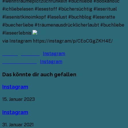
#wennträumeplötzlichfunkeln #buchliebe #bookaholic
#ichliebelesen #lesestoff #büchersüchtig #leseritual
#lesenistkinoimkopf #leselust #buchblog #leseratte
#buecherliebe #träumenausdrücklicherlaubt #buchliebe
#leseerlebnis
via Instagram https://instagr.am/p/CEoCGgZKH4E/
Weitere
Vorheriger Beitrag
Instagram
Artikel
Nächster Beitrag
Instagram
ansehen
Das könnte dir auch gefallen
Instagram
15. Januar 2023
Instagram
31. Januar 2021