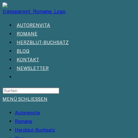
Zum
Inhalt
springen
AUTORENVITA
ROMANE
HERZBLUT-BUCHSATZ
BLOG
KONTAKT
NEWSLETTER
WEBSITE-
SUCHE
UMSCHALTEN
MENÜ
SCHLIESSEN
Autorenvita
Romane
Herzblut-Buchsatz