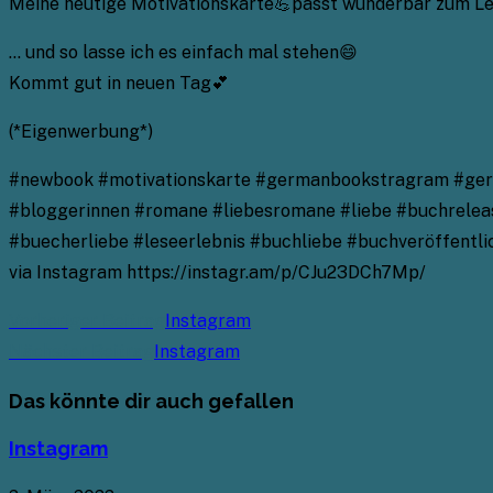
Meine heutige Motivationskarte💪passt wunderbar zum Lese
… und so lasse ich es einfach mal stehen😄
Kommt gut in neuen Tag💕
(*Eigenwerbung*)
#newbook #motivationskarte #germanbookstragram #germ
#bloggerinnen #romane #liebesromane #liebe #buchrelease
#buecherliebe #leseerlebnis #buchliebe #buchveröffentl
via Instagram https://instagr.am/p/CJu23DCh7Mp/
Weitere
Vorheriger Beitrag
Instagram
Artikel
Nächster Beitrag
Instagram
ansehen
Das könnte dir auch gefallen
Instagram