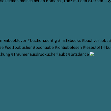
zeichen meines neuen Romans „Tanz mit den Sternen“ – 🌟Du 
anbooklover #büchersüchtig #instabooks #buchverliebt 
 #selfpublisher #buchliebe #ichliebelesen #lesestoff #büc
ichung #träumenausdrücklicherlaubt #letsdance