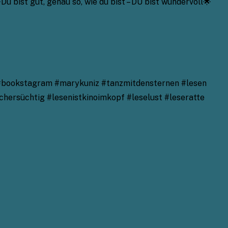
bist gut, genau so, wie du bist – DU bist wundervoll🌟
#bookstagram #marykuniz #tanzmitdensternen #lesen
hersüchtig #lesenistkinoimkopf #leselust #leseratte