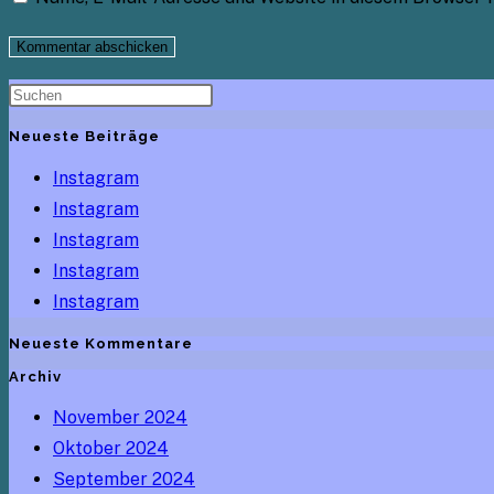
Benutzernamen
Mail-
Website-
zum
Adresse
URL
Kommentieren
zum
ein
ein
Kommentieren
(optional)
ein
Neueste Beiträge
Instagram
Instagram
Instagram
Instagram
Instagram
Neueste Kommentare
Archiv
November 2024
Oktober 2024
September 2024