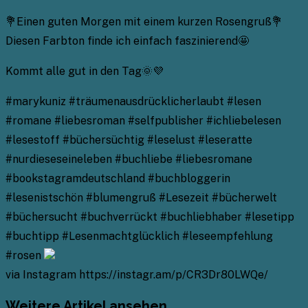
💐Einen guten Morgen mit einem kurzen Rosengruß💐
Diesen Farbton finde ich einfach faszinierend🤩
Kommt alle gut in den Tag🌞💜
#marykuniz #träumenausdrücklicherlaubt #lesen
#romane #liebesroman #selfpublisher #ichliebelesen
#lesestoff #büchersüchtig #leselust #leseratte
#nurdieseseineleben #buchliebe #liebesromane
#bookstagramdeutschland #buchbloggerin
#lesenistschön #blumengruß #Lesezeit #bücherwelt
#büchersucht #buchverrückt #buchliebhaber #lesetipp
#buchtipp #Lesenmachtglücklich #leseempfehlung
#rosen
via Instagram https://instagr.am/p/CR3Dr80LWQe/
Weitere Artikel ansehen