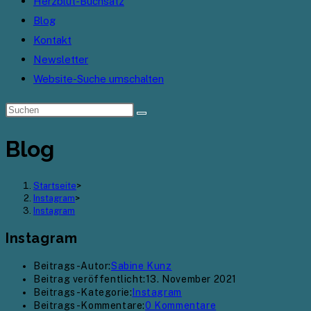
Herzblut-Buchsatz
Blog
Kontakt
Newsletter
Website-Suche umschalten
Blog
Startseite
>
Instagram
>
Instagram
Instagram
Beitrags-Autor:
Sabine Kunz
Beitrag veröffentlicht:
13. November 2021
Beitrags-Kategorie:
Instagram
Beitrags-Kommentare:
0 Kommentare