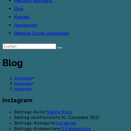
Herzblut-Buchsatz
Blog
Kontakt
Newsletter
Website-Suche umschalten
Blog
Startseite
>
Instagram
>
Instagram
Instagram
Beitrags-Autor:
Sabine Kunz
Beitrag veröffentlicht:
10. Dezember 2021
Beitrags-Kategorie:
Instagram
Beitrags-Kommentare:
0 Kommentare