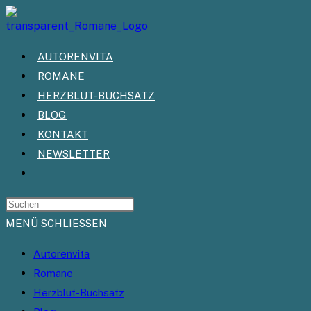
Zum
Inhalt
springen
AUTORENVITA
ROMANE
HERZBLUT-BUCHSATZ
BLOG
KONTAKT
NEWSLETTER
WEBSITE-
SUCHE
UMSCHALTEN
MENÜ
SCHLIESSEN
Autorenvita
Romane
Herzblut-Buchsatz