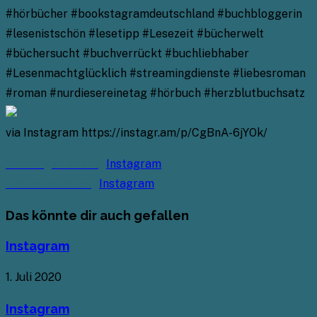
#hörbücher #bookstagramdeutschland #buchbloggerin
#lesenistschön #lesetipp #Lesezeit #bücherwelt
#büchersucht #buchverrückt #buchliebhaber
#Lesenmachtglücklich #streamingdienste #liebesroman
#roman #nurdiesereinetag #hörbuch #herzblutbuchsatz
via Instagram https://instagr.am/p/CgBnA-6jYOk/
Weitere
Vorheriger Beitrag
Instagram
Artikel
Nächster Beitrag
Instagram
ansehen
Das könnte dir auch gefallen
Instagram
1. Juli 2020
Instagram