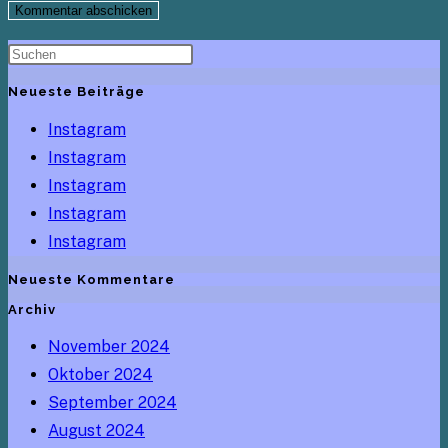
Kommentieren
zum
ein
ein
Kommentieren
(optional)
ein
Neueste Beiträge
Instagram
Instagram
Instagram
Instagram
Instagram
Neueste Kommentare
Archiv
November 2024
Oktober 2024
September 2024
August 2024