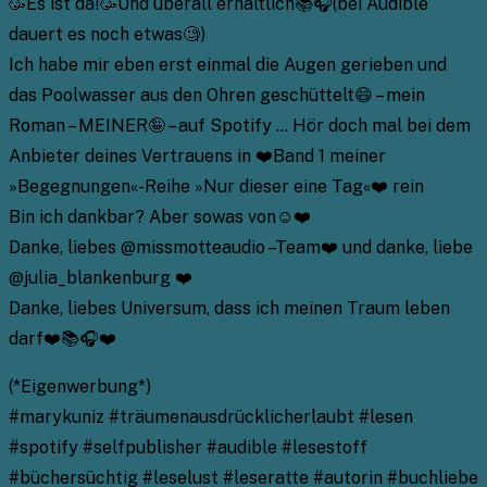
🥳Es ist da!🥳Und überall erhältlich📚🎧(bei Audible
dauert es noch etwas🧐)
Ich habe mir eben erst einmal die Augen gerieben und
das Poolwasser aus den Ohren geschüttelt😄 – mein
Roman – MEINER🤪 – auf Spotify … Hör doch mal bei dem
Anbieter deines Vertrauens in ❤️Band 1 meiner
»Begegnungen«-Reihe »Nur dieser eine Tag«❤️ rein
Bin ich dankbar? Aber sowas von☺️❤️
Danke, liebes @missmotteaudio –Team❤️ und danke, liebe
@julia_blankenburg ❤️
Danke, liebes Universum, dass ich meinen Traum leben
darf❤️📚🎧❤️
(*Eigenwerbung*)
#marykuniz #träumenausdrücklicherlaubt #lesen
#spotify #selfpublisher #audible #lesestoff
#büchersüchtig #leselust #leseratte #autorin #buchliebe