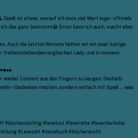
 Spaß ist etwas, worauf ich sooo viel Wert lege – oftmals
e ich das ganz bestimmt😁 Ernst kann ich auch, macht aber
n. Auch die letzten Monate hatten wir ein paar lustige
r freiheitsliebenden englischen Lady, und in meinem
️♦️♠️
r wieder Content aus den Fingern zu saugen. Deshalb
s-mehr«-Gedanken machen, sondern einfach mit Spaß … was
f #büchersüchtig #leselust #leseratte #buecherliebe
ehlung #Lesezeit #instabuch #büchersucht