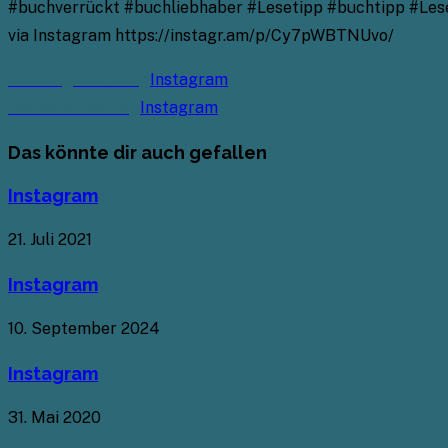
#buchverrückt #buchliebhaber #Lesetipp #buchtipp #Les
via Instagram https://instagr.am/p/Cy7pWBTNUvo/
Weitere
Vorheriger Beitrag
Instagram
Artikel
Nächster Beitrag
Instagram
ansehen
Das könnte dir auch gefallen
Instagram
21. Juli 2021
Instagram
10. September 2024
Instagram
31. Mai 2020