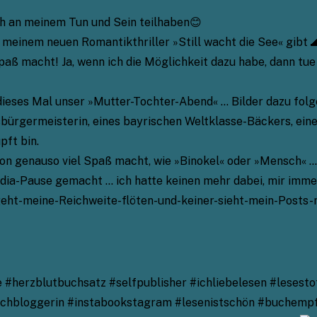
ch an meinem Tun und Sein teilhaben😊
meinem neuen Romantikthriller »Still wacht die See« gibt 🌊
paß macht! Ja, wenn ich die Möglichkeit dazu habe, dann tu
ieses Mal unser »Mutter-Tochter-Abend« … Bilder dazu folge
tsbürgermeisterin, eines bayrischen Weltklasse-Bäckers, eine
pft bin.
n genauso viel Spaß macht, wie »Binokel« oder »Mensch« …♥️♣
dia-Pause gemacht … ich hatte keinen mehr dabei, mir imme
-geht-meine-Reichweite-flöten-und-keiner-sieht-mein-Post
herzblutbuchsatz #selfpublisher #ichliebelesen #lesestof
chbloggerin #instabookstagram #lesenistschön #buchempf