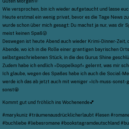
Guten Morgen🌞
Wie versprochen, bin ich wieder aufgetaucht und lasse eu
Heute erstmal ein wenig privat, bevor es die Tage News zu 
wurde schon über mich gesagt: Du machst ja nur, was dir S
meist keinen Spaß😜
Deswegen ist heute Abend auch wieder Krimi-Dinner-Zeit, d
Abende, wo ich in die Rolle einer grantigen bayrischen Or
selbstgeschriebenen Stück, in die des Gurus Shine geschlü
Zudem habe ich endlich »Doppelkopf« gelernt, was mir scho
Ich glaube, wegen des Spaßes habe ich auch die Social-Me
werde ich das ab jetzt auch mit weniger »Ich-muss-sonst
sonst🤩
Kommt gut und fröhlich ins Wochenende💕
#marykuniz #träumenausdrücklicherlaubt #lesen #romane #
#buchliebe #liebesromane #bookstagramdeutschland #bu