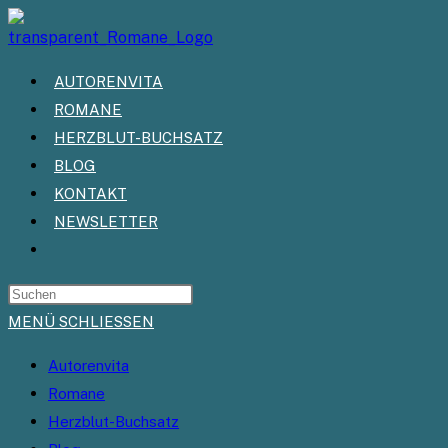
Zum
Inhalt
springen
AUTORENVITA
ROMANE
HERZBLUT-BUCHSATZ
BLOG
KONTAKT
NEWSLETTER
WEBSITE-
SUCHE
UMSCHALTEN
MENÜ
SCHLIESSEN
Autorenvita
Romane
Herzblut-Buchsatz