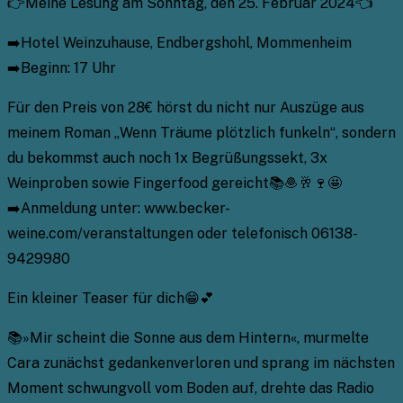
👉Meine Lesung am Sonntag, den 25. Februar 2024👈
➡️Hotel Weinzuhause, Endbergshohl, Mommenheim
➡️Beginn: 17 Uhr
Für den Preis von 28€ hörst du nicht nur Auszüge aus
meinem Roman „Wenn Träume plötzlich funkeln“, sondern
du bekommst auch noch 1x Begrüßungssekt, 3x
Weinproben sowie Fingerfood gereicht📚🧆🥂🍷🤩
➡️Anmeldung unter: www.becker-
weine.com/veranstaltungen oder telefonisch 06138-
9429980
Ein kleiner Teaser für dich😁💕
📚»Mir scheint die Sonne aus dem Hintern«, murmelte
Cara zunächst gedankenverloren und sprang im nächsten
Moment schwungvoll vom Boden auf, drehte das Radio