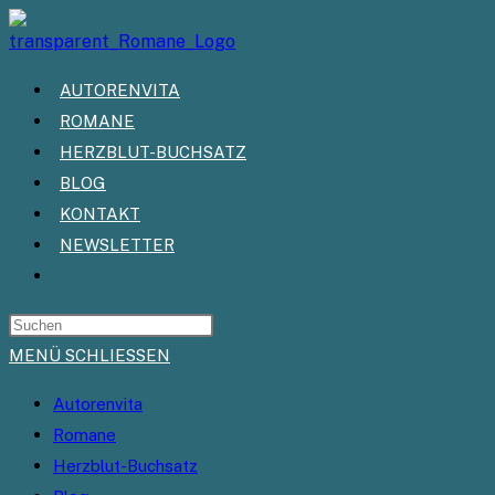
Zum
Inhalt
springen
AUTORENVITA
ROMANE
HERZBLUT-BUCHSATZ
BLOG
KONTAKT
NEWSLETTER
WEBSITE-
SUCHE
UMSCHALTEN
MENÜ
SCHLIESSEN
Autorenvita
Romane
Herzblut-Buchsatz