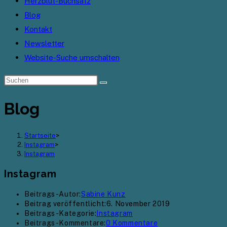
Herzblut-Buchsatz
Blog
Kontakt
Newsletter
Website-Suche umschalten
Blog
Startseite
>
Instagram
>
Instagram
Instagram
Beitrags-Autor:
Sabine Kunz
Beitrag veröffentlicht:
6. November 2019
Beitrags-Kategorie:
Instagram
Beitrags-Kommentare:
0 Kommentare