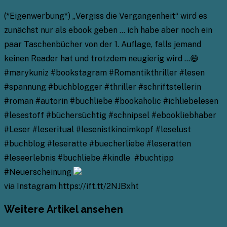
(*Eigenwerbung*) „Vergiss die Vergangenheit“ wird es
zunächst nur als ebook geben … ich habe aber noch ein
paar Taschenbücher von der 1. Auflage, falls jemand
keinen Reader hat und trotzdem neugierig wird …😄
#marykuniz #bookstagram #Romantikthriller #lesen
#spannung #buchblogger #thriller #schriftstellerin
#roman #autorin #buchliebe #bookaholic #ichliebelesen
#lesestoff #büchersüchtig #schnipsel #ebookliebhaber
#Leser #leseritual #lesenistkinoimkopf #leselust
#buchblog #leseratte #buecherliebe #leseratten
#leseerlebnis #buchliebe #kindle #buchtipp
#Neuerscheinung
via Instagram https://ift.tt/2NJBxht
Weitere Artikel ansehen