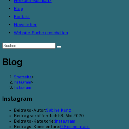
Herzblut-Buchsatz
Blog
Kontakt
Newsletter
Website-Suche umschalten
Blog
Startseite
>
Instagram
>
Instagram
Instagram
Beitrags-Autor:
Sabine Kunz
Beitrag veröffentlicht:
8. Mai 2020
Beitrags-Kategorie:
Instagram
Beitrags-Kommentare:
0 Kommentare