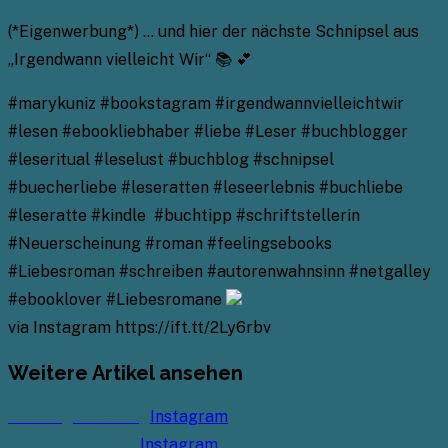
(*Eigenwerbung*) … und hier der nächste Schnipsel aus
„Irgendwann vielleicht Wir“ 📚 💕
#marykuniz #bookstagram #irgendwannvielleichtwir
#lesen #ebookliebhaber #liebe #Leser #buchblogger
#leseritual #leselust #buchblog #schnipsel
#buecherliebe #leseratten #leseerlebnis #buchliebe
#leseratte #kindle #buchtipp #schriftstellerin
#Neuerscheinung #roman #feelingsebooks
#Liebesroman #schreiben #autorenwahnsinn #netgalley
#ebooklover #Liebesromane
via Instagram https://ift.tt/2Ly6rbv
Weitere Artikel ansehen
Vorheriger Beitrag
Instagram
Nächster Beitrag
Instagram