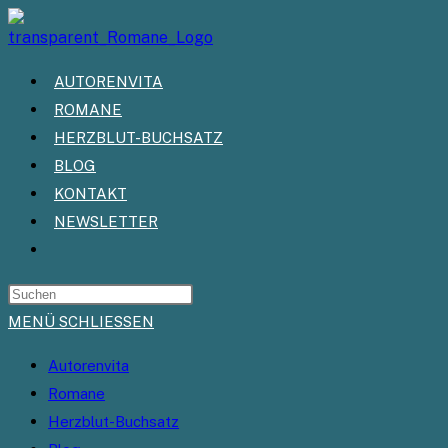
Zum
Inhalt
springen
AUTORENVITA
ROMANE
HERZBLUT-BUCHSATZ
BLOG
KONTAKT
NEWSLETTER
WEBSITE-
SUCHE
UMSCHALTEN
MENÜ
SCHLIESSEN
Autorenvita
Romane
Herzblut-Buchsatz