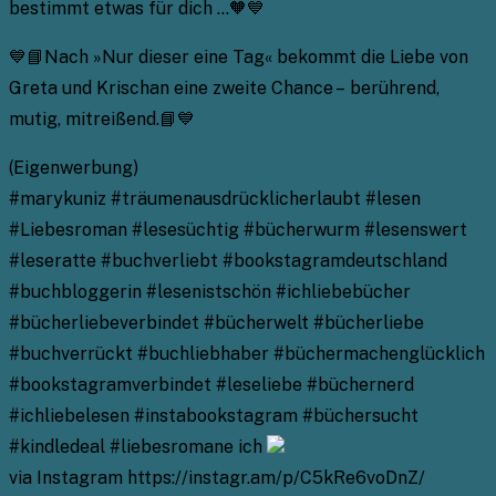
bestimmt etwas für dich …🧡💙
💙📘Nach »Nur dieser eine Tag« bekommt die Liebe von
Greta und Krischan eine zweite Chance – berührend,
mutig, mitreißend.📘💙
(Eigenwerbung)
#marykuniz #träumenausdrücklicherlaubt #lesen
#Liebesroman #lesesüchtig #bücherwurm #lesenswert
#leseratte #buchverliebt #bookstagramdeutschland
#buchbloggerin #lesenistschön #ichliebebücher
#bücherliebeverbindet #bücherwelt #bücherliebe
#buchverrückt #buchliebhaber #büchermachenglücklich
#bookstagramverbindet #leseliebe #büchernerd
#ichliebelesen #instabookstagram #büchersucht
#kindledeal #liebesromane ich
via Instagram https://instagr.am/p/C5kRe6voDnZ/