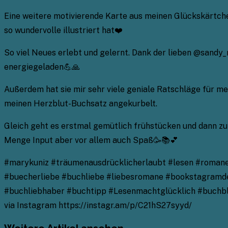
Eine weitere motivierende Karte aus meinen Glückskärtch
so wundervolle illustriert hat❤️
So viel Neues erlebt und gelernt. Dank der lieben @sandy_
energiegeladen💪🙏
Außerdem hat sie mir sehr viele geniale Ratschläge für m
meinen Herzblut-Buchsatz angekurbelt.
Gleich geht es erstmal gemütlich frühstücken und dann zu 
Menge Input aber vor allem auch Spaß🥳📚💕
#marykuniz #träumenausdrücklicherlaubt #lesen #romane 
#buecherliebe #buchliebe #liebesromane #bookstagramde
#buchliebhaber #buchtipp #Lesenmachtglücklich #buch
via Instagram https://instagr.am/p/C21hS27syyd/