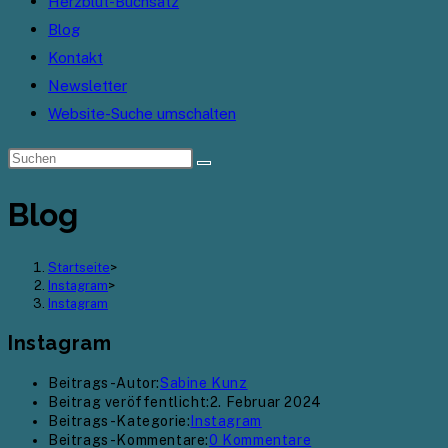
Herzblut-Buchsatz
Blog
Kontakt
Newsletter
Website-Suche umschalten
Blog
Startseite
>
Instagram
>
Instagram
Instagram
Beitrags-Autor:
Sabine Kunz
Beitrag veröffentlicht:
2. Februar 2024
Beitrags-Kategorie:
Instagram
Beitrags-Kommentare:
0 Kommentare