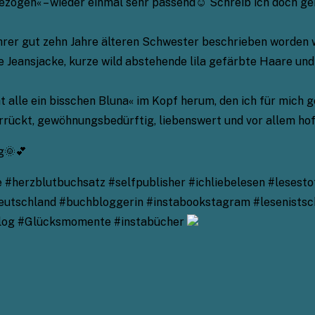
gezogen« – wieder einmal sehr passend☺️ Schreib ich doch ge
ihrer gut zehn Jahre älteren Schwester beschrieben worden w
ne Jeansjacke, kurze wild abstehende lila gefärbte Haare un
t alle ein bisschen Bluna« im Kopf herum, den ich für mich g
verrückt, gewöhnungsbedürftig, liebenswert und vor allem hof
g🌞💕
#herzblutbuchsatz #selfpublisher #ichliebelesen #lesesto
utschland #buchbloggerin #instabookstagram #lesenistsc
blog #Glücksmomente #instabücher