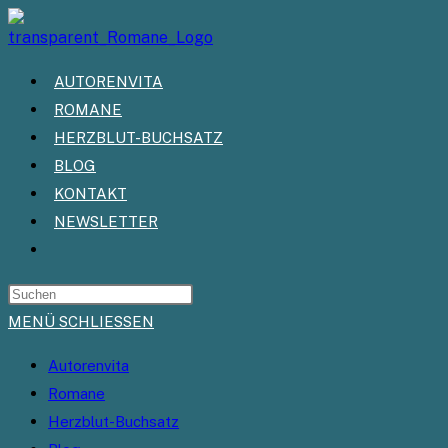
Zum
Inhalt
springen
AUTORENVITA
ROMANE
HERZBLUT-BUCHSATZ
BLOG
KONTAKT
NEWSLETTER
WEBSITE-
SUCHE
UMSCHALTEN
MENÜ
SCHLIESSEN
Autorenvita
Romane
Herzblut-Buchsatz