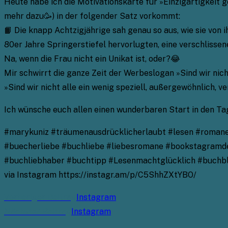
Heute habe ich die Motivationskarte für »Einzigartigkeit 
mehr dazu🥳) in der folgender Satz vorkommt:
📙 Die knapp Achtzigjährige sah genau so aus, wie sie von 
80er Jahre Springerstiefel hervorlugten, eine verschlisse
Na, wenn die Frau nicht ein Unikat ist, oder?😂
Mir schwirrt die ganze Zeit der Werbeslogan »Sind wir nich
»Sind wir nicht alle ein wenig speziell, außergewöhnlich, 
Ich wünsche euch allen einen wunderbaren Start in den Ta
#marykuniz #träumenausdrücklicherlaubt #lesen #romane 
#buecherliebe #buchliebe #liebesromane #bookstagramde
#buchliebhaber #buchtipp #Lesenmachtglücklich #buch
via Instagram https://instagr.am/p/C5ShhZXtYBO/
Weitere
Vorheriger Beitrag
Instagram
Artikel
Nächster Beitrag
Instagram
ansehen