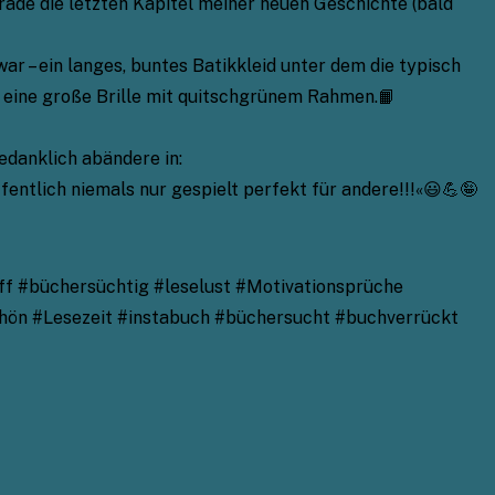
rade die letzten Kapitel meiner neuen Geschichte (bald
ar – ein langes, buntes Batikkleid unter dem die typisch
d eine große Brille mit quitschgrünem Rahmen.📙
edanklich abändere in:
fentlich niemals nur gespielt perfekt für andere!!!«😃💪🤪
ff #büchersüchtig #leselust #Motivationsprüche
hön #Lesezeit #instabuch #büchersucht #buchverrückt