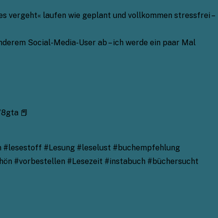
es vergeht« laufen wie geplant und vollkommen stressfrei –
nderem Social-Media-User ab – ich werde ein paar Mal
/8gta 📕
n #lesestoff #Lesung #leselust #buchempfehlung
ön #vorbestellen #Lesezeit #instabuch #büchersucht