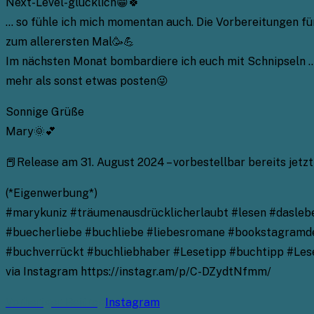
Next-Level-glücklich😁🍀
… so fühle ich mich momentan auch. Die Vorbereitungen für
zum allerersten Mal🥳💪
Im nächsten Monat bombardiere ich euch mit Schnipseln … 
mehr als sonst etwas posten😜
Sonnige Grüße
Mary🌞💕
📕Release am 31. August 2024 – vorbestellbar bereits jetz
(*Eigenwerbung*)
#marykuniz #träumenausdrücklicherlaubt #lesen #daslebe
#buecherliebe #buchliebe #liebesromane #bookstagramde
#buchverrückt #buchliebhaber #Lesetipp #buchtipp #Les
via Instagram https://instagr.am/p/C-DZydtNfmm/
Weitere
Vorheriger Beitrag
Instagram