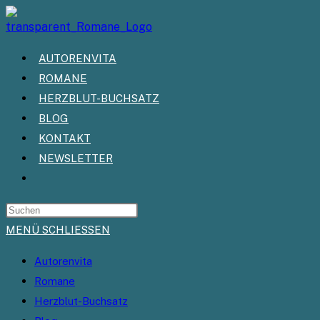
Zum
Inhalt
springen
AUTORENVITA
ROMANE
HERZBLUT-BUCHSATZ
BLOG
KONTAKT
NEWSLETTER
WEBSITE-
SUCHE
UMSCHALTEN
MENÜ
SCHLIESSEN
Autorenvita
Romane
Herzblut-Buchsatz